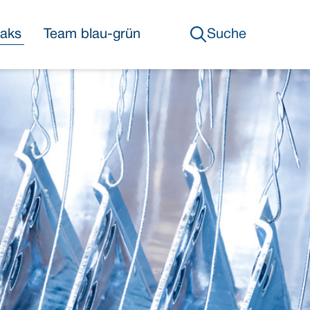
eaks
Team blau-grün
Suche