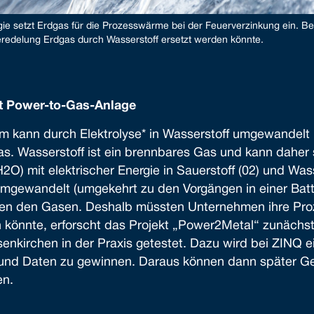
 setzt Erdgas für die Prozesswärme bei der Feuerverzinkung ein. Bei
lveredelung Erdgas durch Wasserstoff ersetzt werden könnte.
mit Power-to-Gas-Anlage
om kann durch Elektrolyse* in Wasserstoff umgewandelt
s. Wasserstoff ist ein brennbares Gas und kann daher
H2O) mit elektrischer Energie in Sauerstoff (02) und Was
umgewandelt (umgekehrt zu den Vorgängen in einer Batte
hen den Gasen. Deshalb müssten Unternehmen ihre Pro
könnte, erforscht das Projekt „Power2Metal“ zunächst
lsenkirchen in der Praxis getestet. Dazu wird bei ZINQ
 und Daten zu gewinnen. Daraus können dann später Ge
en.