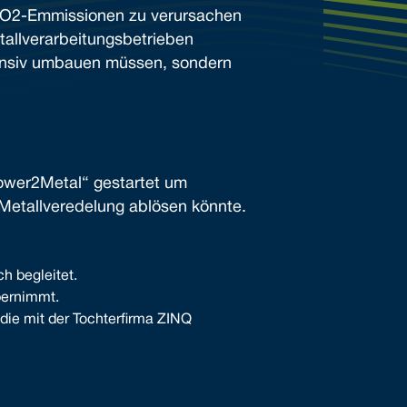
r CO2-Emmissionen zu verursachen
allverarbeitungsbetrieben
tensiv umbauen müssen, sondern
ower2Metal“ gestartet um
 Metallveredelung ablösen könnte.
h begleitet.
bernimmt.
ie mit der Tochterfirma ZINQ