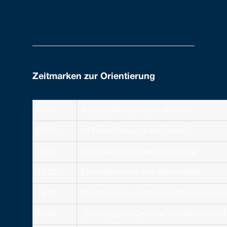
Zeitmarken zur Orientierung
01:43
Andreas Rimkus stellt sich vor
05:10
Ist Elektrifizierung die Lösung?
06:40
Schlüsselfaktor Sektorkopplung
11:00
Einsatzbereiche von Wasserstoff
16:20
Welche Rolle spielt zukünftig das Gas-V
20:05
„Champagner-Debatte“ um Wasserstoff