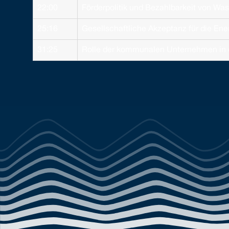
22:00
Förderpolitik und Bezahlbarkeit von Was
25:16
Gesellschaftliche Akzeptanz für die En
31:25
Rolle der kommunalen Unternehmen in 