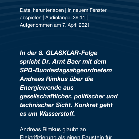
Datei herunterladen
|
In neuem Fenster
abspielen
|
Audiolänge: 39:11
|
TEILEN
Aufgenommen am 7. April 2021
RSS FEED
LINK
EMBED
In der 8. GLASKLAR-Folge
spricht Dr. Arnt Baer mit dem
SPD-Bundestagsabgeordnetem
Andreas Rimkus über die
Energiewende aus
gesellschaftlicher, politischer und
technischer Sicht. Konkret geht
es um Wasserstoff.
Andreas Rimkus glaubt an
Elektrifizierung als einen Baustein für