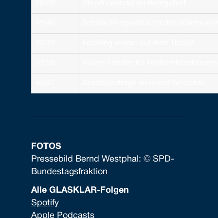
28:00
Strukturwandel im Ruhrgebiet
29:40
Soziale Perspektive für den Wärmemar
33:33
Fracking wieder auf dem Tisch?
37:59
Neues Fenster für Freihandelsabkom
43:47
Abschlussfrage an Bernd Westphal
FOTOS
Pressebild Bernd Westphal: © SPD-
Bundestagsfraktion
Alle GLASKLAR-Folgen
Spotify
Apple Podcasts