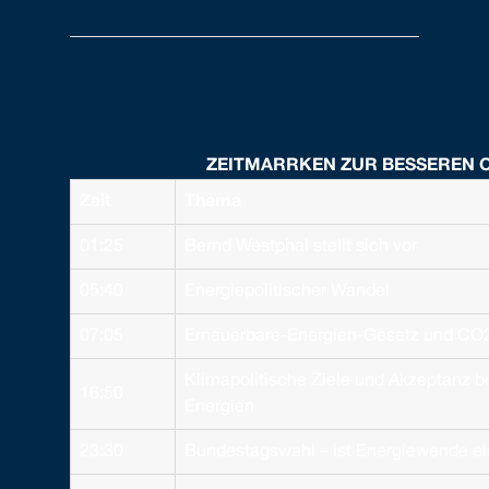
ZEITMARRKEN ZUR BESSEREN 
Zeit
Thema
01:25
Bernd Westphal stellt sich vor
05:40
Energiepolitischer Wandel
07:05
Erneuerbare-Energien-Gesetz und CO2
Klimapolitische Ziele und Akzeptanz 
16:50
Energien
23:30
Bundestagswahl – ist Energiewende e