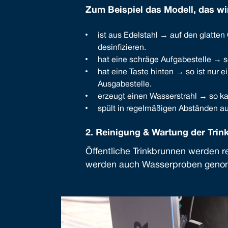
Zum Beispiel das Modell, das w
ist aus Edelstahl → auf den glatte
desinfizieren.
hat eine schräge Aufgabestelle → 
hat eine Taste hinten → so ist nur 
Ausgabestelle.
erzeugt einen Wasserstrahl → so ka
spült in regelmäßigen Abständen au
2. Reinigung & Wartung der Tri
Öffentliche Trinkbrunnen werden r
werden auch Wasserproben genom