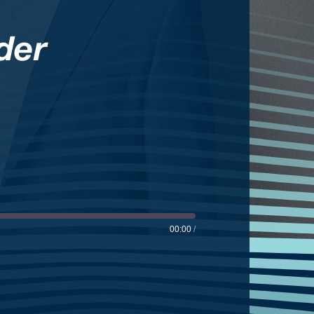
der
00:00
/