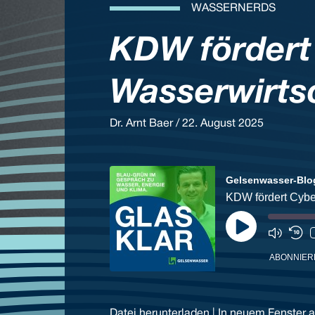
WASSERNERDS
KDW fördert 
Wasserwirts
Dr. Arnt Baer / 22. August 2025
Gelsenwasser-Blo
KDW fördert Cyber
Play
Episode
ABONNIER
Datei herunterladen
|
In neuem Fenster a